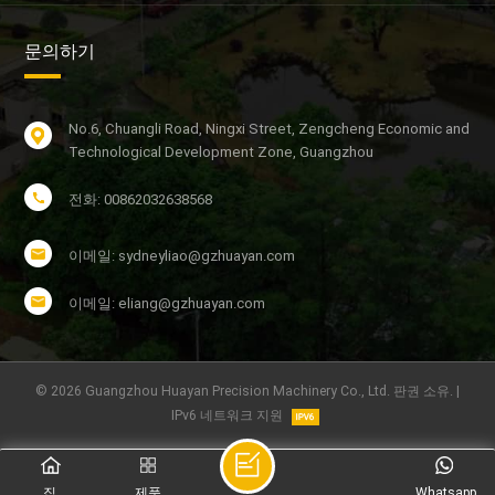
문의하기
No.6, Chuangli Road, Ningxi Street, Zengcheng Economic and
Technological Development Zone, Guangzhou
전화: 00862032638568
이메일: sydneyliao@gzhuayan.com
이메일: eliang@gzhuayan.com
© 2026 Guangzhou Huayan Precision Machinery Co., Ltd. 판권 소유. |
IPv6 네트워크 지원
집
제품
Whatsapp