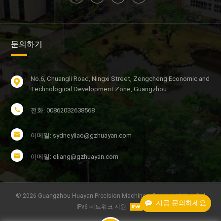
문의하기
No.6, Chuangli Road, Ningxi Street, Zengcheng Economic and
Technological Development Zone, Guangzhou
전화: 00862032638568
이메일: sydneyliao@gzhuayan.com
이메일: eliang@gzhuayan.com
© 2026 Guangzhou Huayan Precision Machinery Co., Ltd. 판권 소유. |
지금 문의하세요
IPv6 네트워크 지원