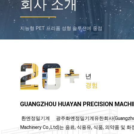
회사 소개
지능형 PET 프리폼 성형 솔루션에 중점
년
경험
GUANGZHOU HUAYAN PRECISION MACHINE
환옌정밀기계 광주화옌정밀기계유한회사(Guangzhou Hua
Machinery Co.,Ltd)는 음료, 식용유, 식품, 의약품 