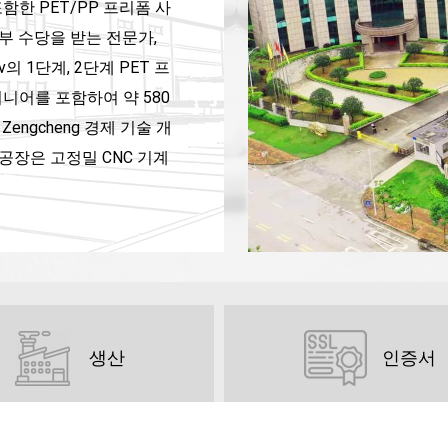
한 PET/PP 프리폼 사
부 수당을 받는 전문가,
의 1단계, 2단계 PET 프
니어를 포함하여 약 580
engcheng 경제 기술 개
공장은 고정밀 CNC 기계
고 있습니다. 면적은 기존
 미래를 기대하고 있으며,
 제공할 수 있기를 진심으
다. 2008년부터 중국 정
yan 프리폼 시스템에 대
 품질과 최고의 서비스를
생산
인증서
 시스템을 판매했으며 그 양
객과 Dali Group, Huiyuan
 끊임없는 노력과 엄격한 품