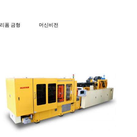
프리폼 금형
머신비전