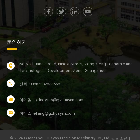
문의하기
No.6, Chuangli Road, Ningxi Street, Zengcheng Economic and
Technological Development Zone, Guangzhou
전화: 00862032638568
이메일: sydneyliao@gzhuayan.com
이메일: eliang@gzhuayan.com
© 2026 Guangzhou Huayan Precision Machinery Co., Ltd. 판권 소유. |