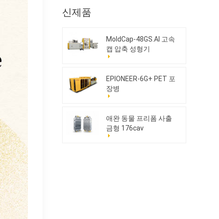
신제품
MoldCap-48GS.AI 고속
캡 압축 성형기
EPIONEER-6G+ PET 포
장병
애완 동물 프리폼 사출
금형 176cav