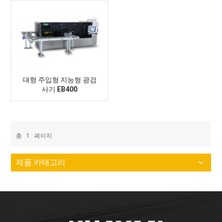
대형 주입형 지능형 광검
사기 EB400
총
1
페이지
제품 카테고리